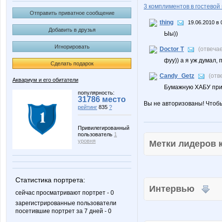
3 комплиментов в гостевой 
Отправить приватное сообщение
thing
19.06.2010 в 
Добавить в друзья
Ыы))
Игнорировать
Doctor T
(отвеча
фуу)) а я уж думал, 
Сделать подарок
Candy_Getz
(отв
Аквариум и его обитатели
Бумажную ХАБУ прин
популярность:
31786 место
Вы не авторизованы! Чтоб
рейтинг
835
?
Привилегированный
пользователь
1
уровня
Метки лидеров
Статистика портрета:
Интервью
сейчас просматривают портрет - 0
зарегистрированные пользователи
посетившие портрет за 7 дней - 0