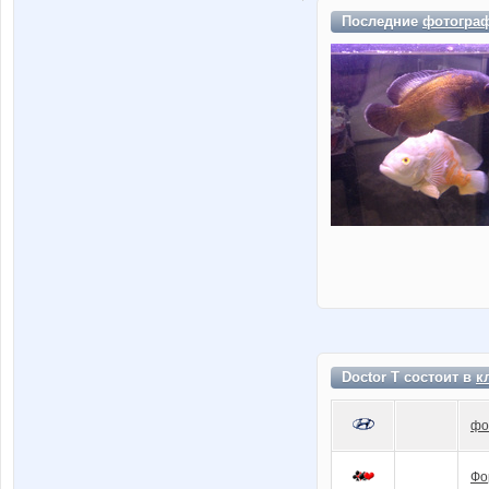
Последние
фотогра
Doctor T состоит в
к
фо
Фо